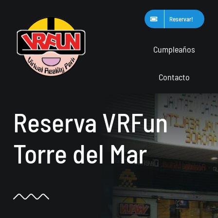
Saltar
Reservar!
al
contenido
Cumpleaños
Contacto
Reserva VRFun
Torre del Mar