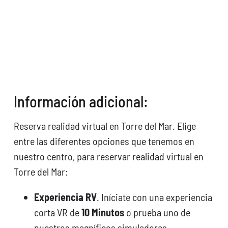
Reserva
VRFun
Torre
del
Mar
quantity
Información adicional:
Reserva realidad virtual en Torre del Mar. Elige
entre las diferentes opciones que tenemos en
nuestro centro, para reservar realidad virtual en
Torre del Mar:
Experiencia RV
. Iníciate con una experiencia
corta VR de
10 Minutos
o prueba uno de
nuestros magníficos simuladores.