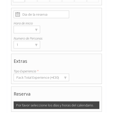
Hora de inicio
▾
Numero de Personas
▾
1
Extras
Tipo Experiencia
*
▾
Pack Total Experience (+€30)
Reserva
Por favor seleccione los días y horas del calendario.