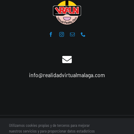
info@realidadvirtualmalaga.com
Utilizamos cookies propias y de terceros para mejorar
© Copyright 2017 - 2026 | VRFun es una marca registrada
nuestros servicios y para proporcionar datos estadísticos